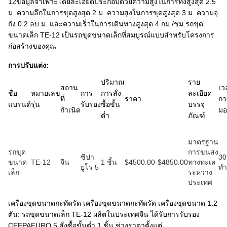
12ข้อมูลจำเพาะโดยละเอียดประกอบด้วยความสูงในการทิ้งสูงสุด 2.5
ม. ความลึกในการขุดสูงสุด 2 ม. ความสูงในการขุดสูงสุด 3 ม. ความจุ
ถัง 0.2 ลบ.ม. และความเร็วในการเดินทางสูงสุด 4 กม./ชม.รถขุด
ขนาดเล็ก TE-12 เป็นรถขุดขนาดเล็กที่สมบูรณ์แบบสำหรับโครงการ
ก่อสร้างของคุณ
การปรับแต่ง:
ปริมาณ
ราย
สถาน
เว
ชื่อ
หมายเลข
การ
การสั่ง
ละเอียด
ที่
ราคา
กา
แบรนด์
รุ่น
รับรอง
ซื้อขั้น
บรรจุ
กำเนิด
ม
ต่ำ
ภัณฑ์
มาตรฐาน
รถขุด
การขนส่ง
ซีปา
30
ขนาด
TE-12
จีน
1 ชิ้น
$4500.00-$4850.00
ทางทะเล
ยูโร 5
ทำ
เล็ก
ระหว่าง
ประเทศ
เครื่องขุดขนาดกะทัดรัด เครื่องขุดขนาดกะทัดรัด เครื่องขุดขนาด 1.2
ตัน: รถขุดขนาดเล็ก TE-12 ผลิตในประเทศจีน ได้รับการรับรอง
CEEPAEURO 5 สั่งซื้อขั้นต่ำ 1 ชิ้น ช่วงราคาตั้งแต่