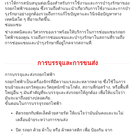
เราให้การสนับสนุนต่อเนื่องสําหรับการใช้งานและการบํารุงรักษาของ
รถยกไฟฟ้าของคุณ ซึ่งรวมถึงคําแนะนําเกี่ยวกับการใช้งานและการบํา
รุงรักษาอย่างถูกต้องรวมถึงการแก้ไขปัญหาและวินิจฉัยปัญหาทาง
เทคนิคใด ๆ ที่อาจเกิดขึ้น.
ซ่อมแซม
ช่างเทคนิคและวิศวกรของเราพร้อมให้บริการในการซ่อมแซมรถยก
ไฟฟ้าของคุณ รวมถึงการซ่อมแซมและบํารุงรักษาในสถานที่รวมถึง
การซ่อมแซมและบํารุงรักษาที่อยู่ไกลจากสถานที่.
การบรรจุและการขนส่ง
การบรรจุและส่งรถยกไฟฟ้า
รถยกไฟฟ้าเป็นเครื่องจักรที่มีความแรงและหลากหลาย ซึ่งใช้ในการ
ขนย้ายและยกวัสดุและวัตถุหนักข้ามโกดัง, สถานที่ก่อสร้าง, หรือพื้นที่
ใหญ่อื่น ๆ.มันสําคัญที่จะบรรจุและส่งรถยกให้ถูกต้อง เพื่อให้แน่ใจว่า
มันจะมาถึงอย่างปลอดภัย.
ขั้นตอนในการบรรจุรถยกไฟฟ้า
ติดรถยกกับพัลเล็ตด้วยสายรัด ให้แน่ใจว่ามันมั่นคงและจะไม่
เคลื่อนย้ายระหว่างการขนส่ง
ปิด รถยก ด้วย ผ้าใบ หรือ ผ้าพลาสติก เพื่อ ป้องกัน จาก