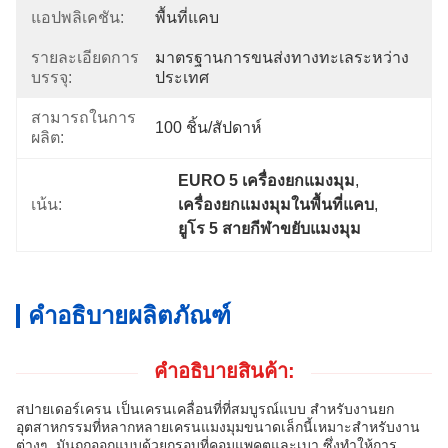
แอปพลิเคชัน:
พื้นที่แคบ
รายละเอียดการ
มาตรฐานการขนส่งทางทะเลระหว่าง
บรรจุ:
ประเทศ
สามารถในการ
100 ชิ้น/สัปดาห์
ผลิต:
EURO 5 เครื่องยกแมงมุม
, 
เน้น:
เครื่องยกแมงมุมในพื้นที่แคบ
, 
ยูโร 5 สายกีฬาขยับแมงมุม
คำอธิบายผลิตภัณฑ์
คําอธิบายสินค้า:
สปายเดอร์เครน เป็นเครนเคลื่อนที่ที่สมบูรณ์แบบ สําหรับงานยก
อุตสาหกรรมที่หลากหลายเครนแมงมุมขนาดเล็กนี้เหมาะสําหรับงาน
ต่างๆ. มันถูกออกแบบด้วยกรอบที่คอมแพคตและเบา ซึ่งทําให้การ