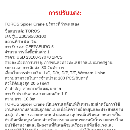
การปรับแต่ง:
TOROS Spider Crane บริการที่กําหนดเอง
ชื่อแบรนด์: TOROS
เลขรุ่น: Z30/50/80/100
สถานที่กําเนิด: จีน
การรับรอง: CEEPAEURO 5
จํานวนการสั่งซื้อขั้นต่ํา: 1
ราคา: USD 23100-37070 1PCS
รายละเอียดการบรรจุ: การขนส่งทางทะเลสากลแบบมาตรฐาน
ระยะเวลาการจัดส่ง: 30 วันทําการ
เงื่อนไขการชําระเงิน: L/C, D/A, D/P, T/T, Western Union
ความสามารถในการจําหน่าย: 100 PCS/สัปดาห์
หัวใต้ดินสูงสุด 20.5 เมตร
คําสําคัญ: สายกระบี่แมงมุม ขาย
การรับประกันส่วนประกอบหลัก: 1 ปี
ความยาว: 16.8m
TOROS Spider Crane เป็นเครนเคลื่อนที่ที่เหมาะสมสําหรับการใช้
งานที่หลากหลายมันถูกออกแบบเพื่อให้ความยืดหยุ่นและประสิทธิภาพ
สูงสุด ด้วยการออกแบบแบบจําลองและอุปกรณ์เสริมหลากหลายเป็น
ตัวเลือกที่สมบูรณ์แบบสําหรับการยกและขนของหนักในระยะทางไกล
มันใช้งานง่ายและมีผลงานที่พิเศษด้วยเครื่องยนต์ที่แข็งแรงและ